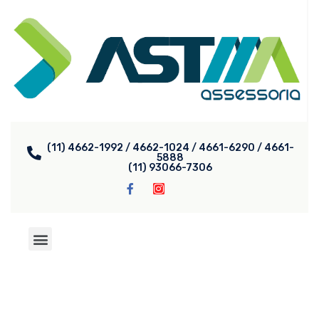
(11) 4662-1992 / 4662-1024 / 4661-6290 / 4661-
5888
(11) 93066-7306
Sobre a Astma
Cursos e Treinamentos
Medicina Ocupacional
Segurança do Trabalho
E Social